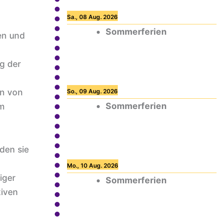
Sa., 08 Aug. 2026
Sommerferien
en und
g der
an von
So., 09 Aug. 2026
Sommerferien
im
den sie
Mo., 10 Aug. 2026
iger
Sommerferien
tiven