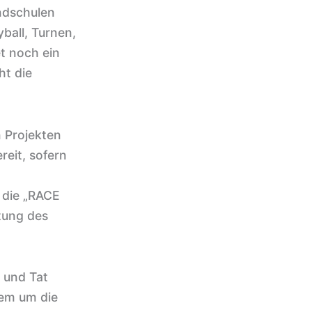
undschulen
yball, Turnen,
t noch ein
ht die
 Projekten
reit, sofern
 die „RACE
tung des
t und Tat
dem um die