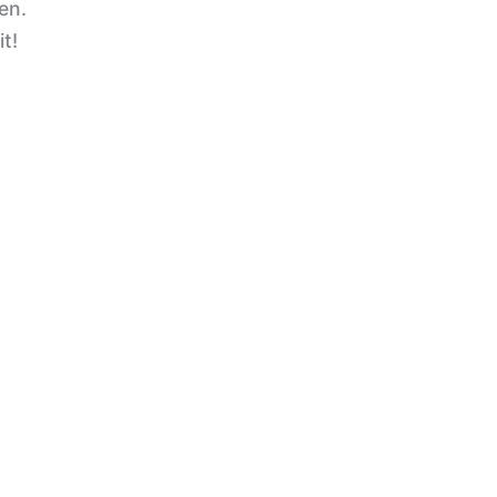
en.
t!