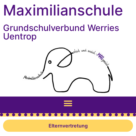
Inhalt
Zum
Maximilianschule
springen
Inhalt
springen
Grundschulverbund Werries
Uentrop
Elternvertretung