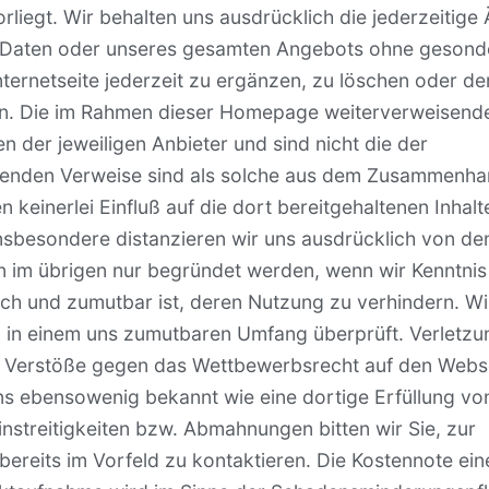
orliegt. Wir behalten uns ausdrücklich die jederzeitig
ten Daten oder unseres gesamten Angebots ohne gesond
nternetseite jederzeit zu ergänzen, zu löschen oder de
llen. Die im Rahmen dieser Homepage weiterverweisend
n der jeweiligen Anbieter und sind nicht die der
henden Verweise sind als solche aus dem Zusammenh
keinerlei Einfluß auf die dort bereitgehaltenen Inhalt
nsbesondere distanzieren wir uns ausdrücklich von de
n im übrigen nur begründet werden, wenn wir Kenntnis
ch und zumutbar ist, deren Nutzung zu verhindern. W
n in einem uns zumutbaren Umfang überprüft. Verletz
r Verstöße gegen das Wettbewerbsrecht auf den Webs
uns ebensowenig bekannt wie eine dortige Erfüllung vo
streitigkeiten bzw. Abmahnungen bitten wir Sie, zur
ereits im Vorfeld zu kontaktieren. Die Kostennote ein