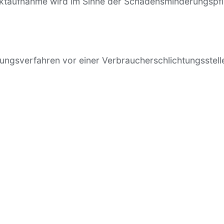
taufnahme wird im Sinne der Schadensminderungspfli
legungsverfahren vor einer Verbraucherschlichtungsstell