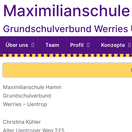
Inhalt
Zum
Maximilianschule
springen
Inhalt
springen
Grundschulverbund Werries
Über uns
Team
Profil
Konzepte
Maximilianschule Hamm
Grundschulverbund
Werries – Uentrop
Christina Kühler
Alter Uentroper Weg 225