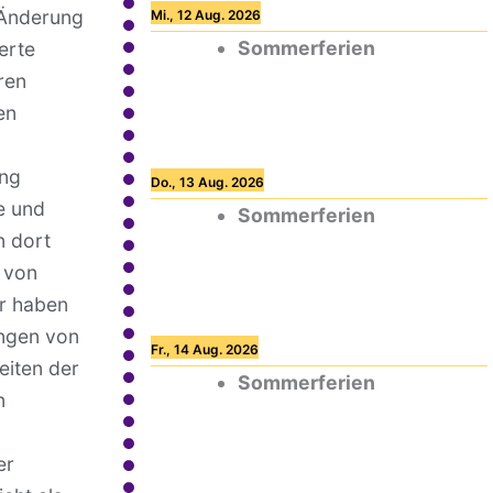
e Änderung
Mi., 12 Aug. 2026
Sommerferien
erte
ren
en
ang
Do., 13 Aug. 2026
e und
Sommerferien
n dort
 von
ir haben
ungen von
Fr., 14 Aug. 2026
eiten der
Sommerferien
n
er