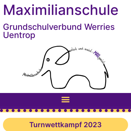
Inhalt
Zum
Maximilianschule
springen
Inhalt
springen
Grundschulverbund Werries
Uentrop
Turnwettkampf 2023