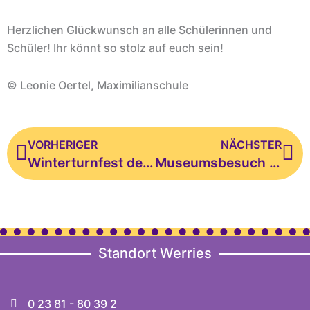
Herzlichen Glückwunsch an alle Schülerinnen und
Schüler! Ihr könnt so stolz auf euch sein!
© Leonie Oertel, Maximilianschule
Zurück
Nä
VORHERIGER
NÄCHSTER
Winterturnfest der Klassen 1 und 4
Museumsbesuch der Klasse 1 b
Standort Werries
0 23 81 - 80 39 2